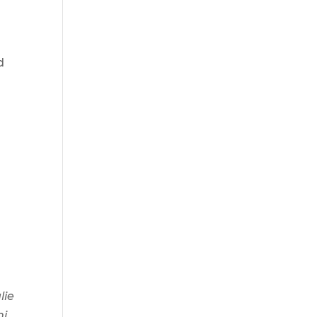
d
lie
hi