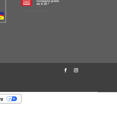
Costi spedizione
à
cy