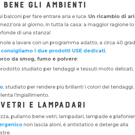
 BENE GLI AMBIENTI
i balconi per fare entrare aria e luce.
Un ricambio di ari
mezz’ora al giorno, in tutta la casa: a maggior ragione lo
ofonde di una stanza!
ole a lavare con un programma adatto, a circa 40 grad
i consigliamo i due prodotti USE dedicati
,
orco da smog, fumo e polvere
:
 prodotto studiato per tendaggi e tessuti molto delicati,
co
, studiato per rendere più brillanti i colori dei tendaggi,
lenta l’ingiallimento.
 VETRI E LAMPADARI
zza, puliamo bene vetri, lampadari, lampade e plafonier
lergenico
non lascia aloni, è antistatico e deterge alla
estre.