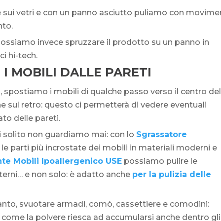
 sui vetri e con un panno asciutto puliamo con movime
nto.
possiamo invece spruzzare il prodotto su un panno in
ci hi-tech.
I MOBILI DALLE PARETI
, spostiamo i mobili di qualche passo verso il centro del
e sul retro: questo ci permetterà di vedere eventuali
to delle pareti.
i solito non guardiamo mai: con lo
Sgrassatore
e parti più incrostate dei mobili in materiali moderni e
te Mobili Ipoallergenico USE
possiamo pulire le
 interni… e non solo: è adatto anche
per la pulizia delle
anto, svuotare armadi, comò, cassettiere e comodini:
 come la polvere riesca ad accumularsi anche dentro gli