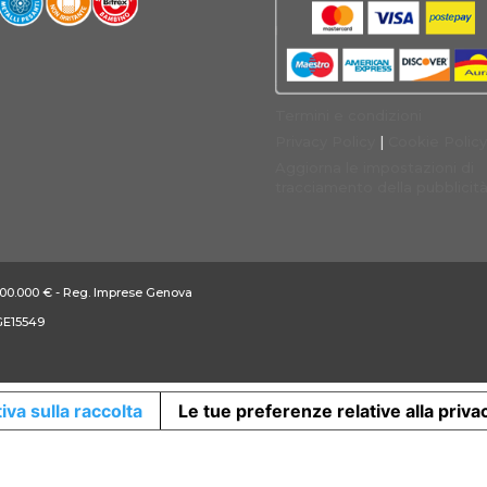
Termini e condizioni
Privacy Policy
|
Cookie Policy
Aggiorna le impostazioni di
tracciamento della pubblicit
: 100.000 € - Reg. Imprese Genova
 GE15549
iva sulla raccolta
Le tue preferenze relative alla priva