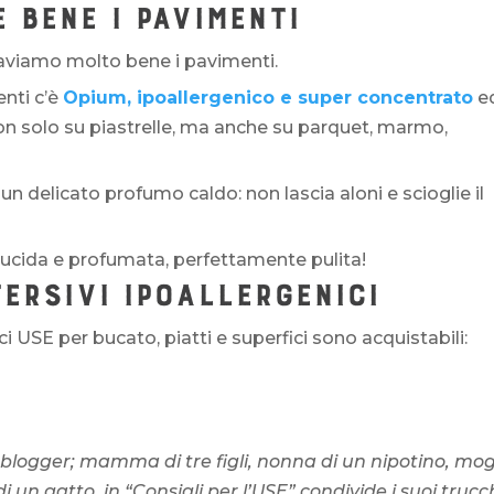
 BENE I PAVIMENTI
 laviamo molto bene i pavimenti.
enti c’è
Opium, ipoallergenico e super concentrato
e
non solo su piastrelle, ma anche su parquet, marmo,
 un delicato profumo caldo: non lascia aloni e scioglie il
lucida e profumata, perfettamente pulita!
ERSIVI IPOALLERGENICI
ici USE per bucato, piatti e superfici sono acquistabili:
 blogger; mamma di tre figli, nonna di un nipotino, mog
 un gatto, in “Consigli per l’USE” condivide i suoi trucc