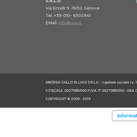
S.R.L.U.
Via Erzelli 9 -16152 Genova
Tel. +39-010- 6502941
EMail:
info@use.it
ANDREA GALLO DI LUIGI S.R.L.U. - capitale sociale i.v.
C.FISCALE: 00270850100 P.IVA: IT 00270850100 - REA
COPYRIGHT © 2009 - 2019
Informat