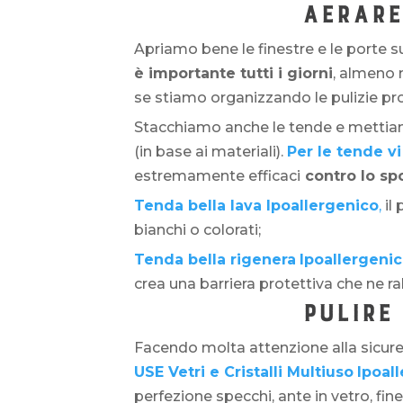
AERARE
Apriamo bene le finestre e le porte su
è importante tutti i giorni
, almeno 
se stiamo organizzando le pulizie pr
Stacchiamo anche le tende e mettiam
(in base ai materiali).
Per le tende v
estremamente efficaci
contro lo sp
Tenda bella lava Ipoallergenico
,
il
bianchi o colorati;
Tenda bella rigenera
Ipoallergeni
crea una barriera protettiva che ne ral
PULIRE
Facendo molta attenzione alla sicure
USE Vetri e Cristalli Multiuso
Ipoal
perfezione specchi, ante in vetro, fin