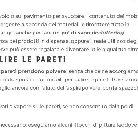
volo o sul pavimento per svuotare il contenuto dei mobil
etergente a seconda dei materiali, e rimettere tutto in
saggio anche per fare
un po’ di sano
decluttering
:
a dei prodotti in dispensa, oppure il reale utilizzo degl
serve può essere regalato e diventare utile a qualcun altr
LIRE LE PARETI
 pareti prendono polvere
, senza che ce ne accorgiamo
uando spostiamo i mobili, per pulire le pareti. Possiamo
glio ancora con l’aiuto dell’aspirapolvere, con la spazzo
ri o vapore sulle pareti, se non consentito dal tipo di
necessario, eseguiamo alcuni ritocchi di pittura laddove 