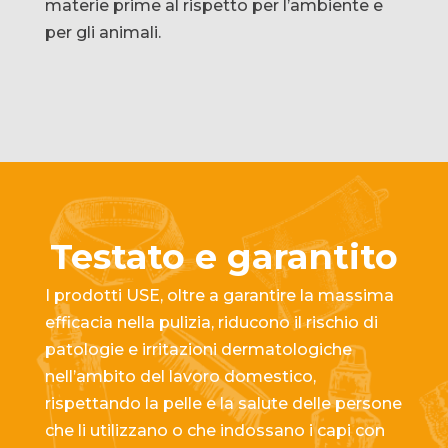
materie prime al rispetto per l’ambiente e
per gli animali.
Testato e garantito
I prodotti USE, oltre a garantire la massima
efficacia nella pulizia, riducono il rischio di
patologie e irritazioni dermatologiche
nell’ambito del lavoro domestico,
rispettando la pelle e la salute delle persone
che li utilizzano o che indossano i capi con