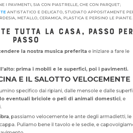
NE I PAVIMENTI, SIA CON PIASTRELLE, CHE CON PARQUET;
NTE
ANTISTATICO E DELICATO, STUDIATO APPOSITAMENTE PE
ARDESIA, METALLO, CERAMICA, PLASTICA E PERSINO LE PIANTE.
TE TUTTA LA CASA, PASSO PE
PASSO
cendere la nostra musica preferita
e iniziare a fare le
alto: prima i mobili e le superfici, poi i pavimenti.
CINA E IL SALOTTO VELOCEMENTE
mino specifico dai ripiani, dalle mensole e dalle superfi
o eventuali briciole o peli di animali domestici
, e
.
ibra
, passiamo velocemente le ante degli armadietti, le
la cappa. Puliamo bene il tavolo e le sedie, e capovolgia
 pavimento.