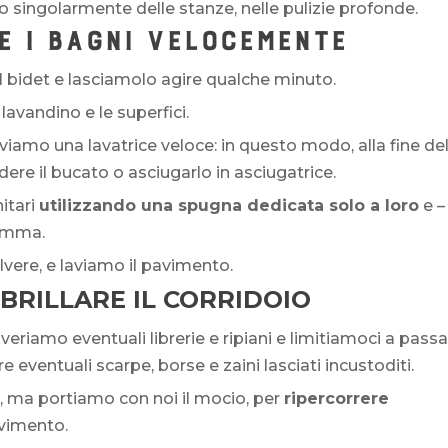
 singolarmente delle stanze, nelle pulizie profonde.
E I BAGNI VELOCEMENTE
l bidet e lasciamolo agire qualche minuto.
lavandino e le superfici.
viamo una lavatrice veloce: in questo modo, alla fine de
ere il bucato o asciugarlo in asciugatrice.
nitari
utilizzando una spugna dedicata solo a loro
e –
gomma.
lvere, e laviamo il pavimento.
BRILLARE IL CORRIDOIO
veriamo eventuali librerie e ripiani e limitiamoci a pass
eventuali scarpe, borse e zaini lasciati incustoditi.
o
, ma portiamo con noi il mocio, per
ripercorrere
avimento.