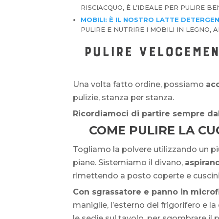
RISCIACQUO, È L’IDEALE PER PULIRE BE
MOBILI: È IL NOSTRO LATTE DETERGE
PULIRE E NUTRIRE I MOBILI IN LEGNO, 
PULIRE VELOCEMEN
Una volta fatto ordine, possiamo
ac
pulizie, stanza per stanza.
Ricordiamoci di partire sempre dall’
COME PULIRE LA CU
Togliamo la polvere utilizzando un piu
piane. Sistemiamo il divano,
aspirand
rimettendo a posto coperte e cuscini
Con sgrassatore e panno in microf
maniglie, l’esterno del frigorifero e 
le sedie sul tavolo, per sgombrare il