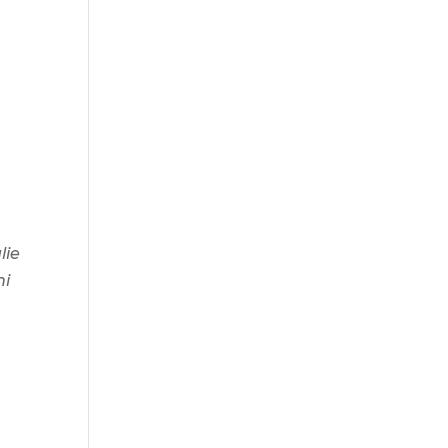
lie
hi