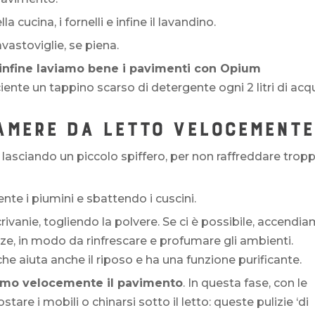
 cucina, i fornelli e infine il lavandino.
astoviglie, se piena.
infine laviamo bene i pavimenti con Opium
iciente un tappino scarso di detergente ogni 2 litri di ac
CAMERE DA LETTO VELOCEMENTE
, lasciando un piccolo spiffero, per non raffreddare trop
nte i piumini e sbattendo i cuscini.
rivanie, togliendo la polvere. Se ci è possibile, accendi
nze, in modo da rinfrescare e profumare gli ambienti.
 che aiuta anche il riposo e ha una funzione purificante.
amo velocemente il pavimento
. In questa fase, con le
tare i mobili o chinarsi sotto il letto: queste pulizie ‘di