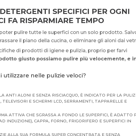
DETERGENTI SPECIFICI PER OGNI
 CI FA RISPARMIARE TEMPO
oter pulire tutte le superfici con un solo prodotto. Salv
ssare il piano della cucina, o eliminare gli aloni dai vetri
iche di prodotti di igiene e pulizia, proprio per farvi
prodotto giusto possiamo pulire più velocemente, e i
 utilizzare nelle pulizie veloci?
LA ANTI ALONI E SENZA RISCIACQUO, È INDICATO PER LA PULIZ
, TELEVISORI E SCHERMI LCD, SERRAMENTI, TAPPARELLE E
IUMA ATTIVA CHE SGRASSA A FONDO LE SUPERFICI, È ADATTO 
AD INDUZIONE), CAPPA, FORNO, FRIGORIFERO E SUPERFICI IN
IE ALLA SUA FORMULA SUPER CONCENTRATA E SENZA