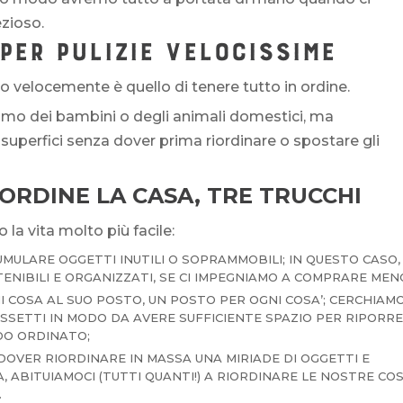
zioso.
PER PULIZIE VELOCISSIME
to velocemente è quello di tenere tutto in ordine.
amo dei bambini o degli animali domestici, ma
superfici senza dover prima riordinare o spostare gli
ORDINE LA CASA, TRE TRUCCHI
la vita molto più facile:
MULARE OGGETTI INUTILI O SOPRAMMOBILI; IN QUESTO CASO,
NIBILI E ORGANIZZATI, SE CI IMPEGNIAMO A COMPRARE MEN
NI COSA AL SUO POSTO, UN POSTO PER OGNI COSA’; CERCHIAM
SSETTI IN MODO DA AVERE SUFFICIENTE SPAZIO PER RIPORR
ODO ORDINATO;
 DOVER RIORDINARE IN MASSA UNA MIRIADE DI OGGETTI E
A, ABITUIAMOCI (TUTTI QUANTI!) A RIORDINARE LE NOSTRE CO
.