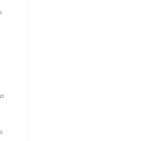
R
R
ci
mo