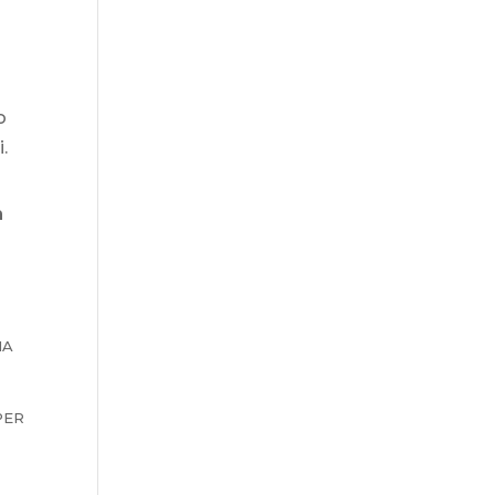
o
.
n
IA
PER