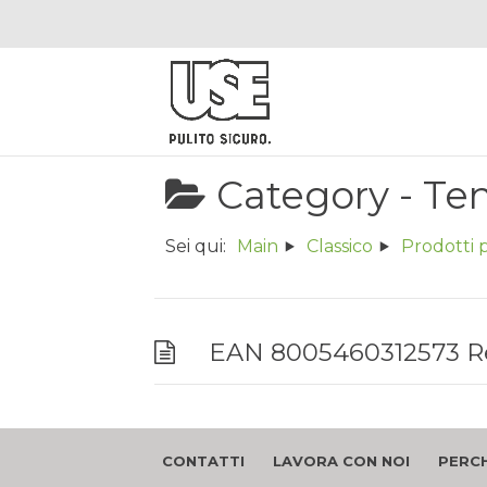
Category -
Ten
Sei qui:
Main
Classico
Prodotti p
EAN 8005460312573 Rev
CONTATTI
LAVORA CON NOI
PERCH