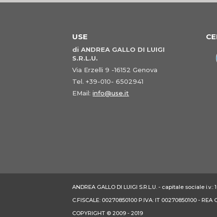
USE
CE
di ANDREA GALLO DI LUIGI
S.R.L.U.
Via Erzelli 9 -16152 Genova
Tel. +39-010- 6502941
EMail:
info@use.it
ANDREA GALLO DI LUIGI S.R.L.U. - capitale sociale i.v.
C.FISCALE: 00270850100 P.IVA: IT 00270850100 - REA
COPYRIGHT © 2009 - 2019