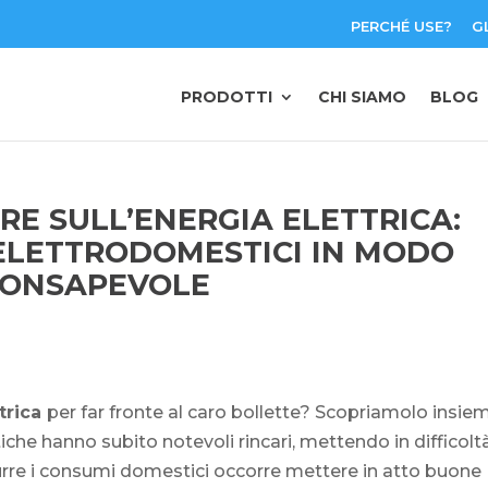
PERCHÉ USE?
G
PRODOTTI
CHI SIAMO
BLOG
RE SULL’ENERGIA ELETTRICA:
 ELETTRODOMESTICI IN MODO
ONSAPEVOLE
ttrica
per far fronte al caro bollette? Scopriamolo insie
e hanno subito notevoli rincari, mettendo in difficolt
durre i consumi domestici occorre mettere in atto buone