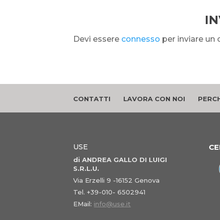
I
Devi essere
connesso
per inviare u
CONTATTI
LAVORA CON NOI
PERCH
USE
CE
di ANDREA GALLO DI LUIGI
S.R.L.U.
Via Erzelli 9 -16152 Genova
Tel. +39-010- 6502941
EMail:
info@use.it