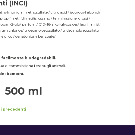
ti (INCI)
thylmonium methosulfate / citric acid / isopropyl alcohol/
pil]metil(dimetil)silossano / terminazione idrossi /
opan-2-olo/ parfum / C10-16-alkyl glycosides/ lauril miristil
ium chloride/ tridecanoloetossilato / tridecanolo etossilato
ne glicol/ denatonium benzoate/
o facilmente biodegradabili.
ettua o commissiona test sugli animali.
dei bambini.
500 ml
ni precedenti