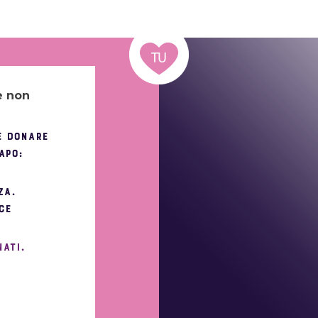
e non
e donare
apo:
za.
ce
nati.