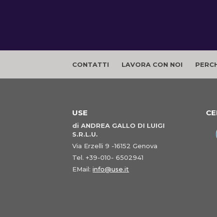
CONTATTI
LAVORA CON NOI
PERCH
USE
CE
di ANDREA GALLO DI LUIGI
S.R.L.U.
Via Erzelli 9 -16152 Genova
Tel. +39-010- 6502941
EMail:
info@use.it