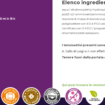
Elenco ingredien
aqua / ditallowoylethyl hydroxye
poli[3-((2-amminoetil)ammino)pro
reazione di massa di etanolo e pr
0 ml in 15 lt
poliglicoletere con EO e PO/ calc
ramificato con 3-5 EO / propyle
ottametilciclotetrasilossano.
I tensioattivi presenti son
A. Gallo di Luigi s.r.l. non eff
Tenere fuori dalla portata 
Qui puoi trovare le revisio