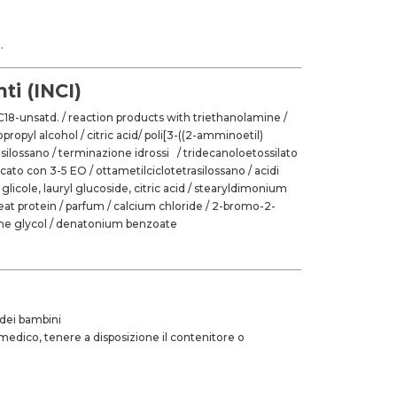
.
ti (INCI)
 C18-unsatd. / reaction products with triethanolamine /
propyl alcohol / citric acid/ poli[3-((2-amminoetil)
 silossano / terminazione idrossi / tridecanoloetossilato
icato con 3-5 EO / ottametilciclotetrasilossano / acidi
n glicole, lauryl glucoside, citric acid / stearyldimonium
t protein / parfum / calcium chloride / 2-bromo-2-
lene glycol / denatonium benzoate
 dei bambini
 medico, tenere a disposizione il contenitore o