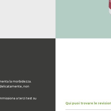
aumenta la morbidezza.
e delicatamente, non
ommissiona a terzi test su
Qui puoi trovare le revisio