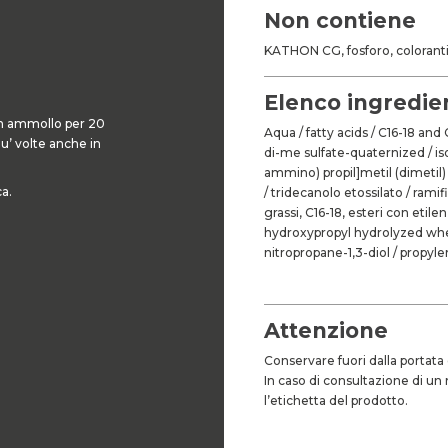
Non contiene
KATHON CG, fosforo, coloranti
Elenco ingredien
in ammollo per 20
Aqua / fatty acids / C16-18 and
u’ volte anche in
di-me sulfate-quaternized / iso
ammino) propil]metil (dimetil)
ca.
/ tridecanolo etossilato / ramif
grassi, C16-18, esteri con etile
hydroxypropyl hydrolyzed whea
nitropropane-1,3-diol / propy
Attenzione
Conservare fuori dalla portata
In caso di consultazione di un
l’etichetta del prodotto.