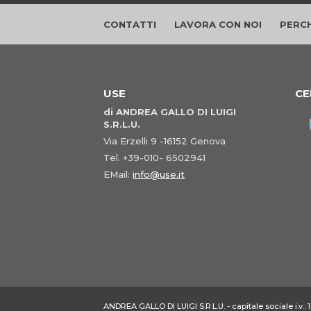
CONTATTI
LAVORA CON NOI
PERCH
USE
CE
di ANDREA GALLO DI LUIGI
S.R.L.U.
Via Erzelli 9 -16152 Genova
Tel. +39-010- 6502941
EMail:
info@use.it
ANDREA GALLO DI LUIGI S.R.L.U. - capitale sociale i.v.