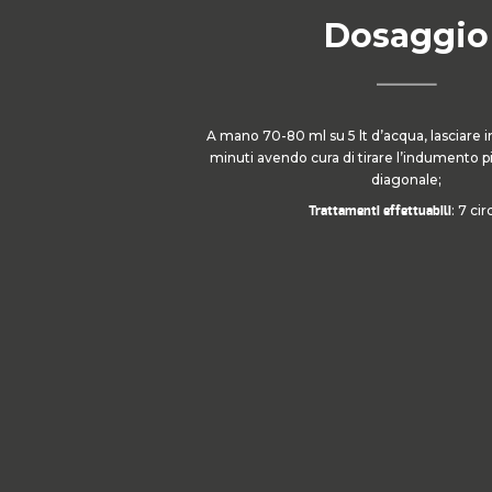
Dosaggio
A mano 70-80 ml su 5 lt d’acqua, lasciare 
minuti avendo cura di tirare l’indumento pi
diagonale;
: 7 cir
Trattamenti effettuabili