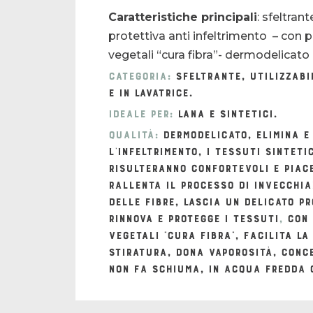
Caratteristiche principali
: sfeltran
protettiva anti infeltrimento – con 
vegetali “cura fibra”- dermodelicato
Categoria:
sfeltrante, utilizzabi
e in lavatrice.
Ideale per:
lana e sintetici.
Qualità:
dermodelicato, elimina e
l’infeltrimento, i tessuti sinteti
risulteranno confortevoli e piac
rallenta il processo di invecchi
delle fibre, lascia un delicato p
rinnova e protegge i tessuti
,
con 
vegetali “cura fibra”, facilita la
stiratura, dona vaporosità, conc
non fa schiuma, in acqua fredda o