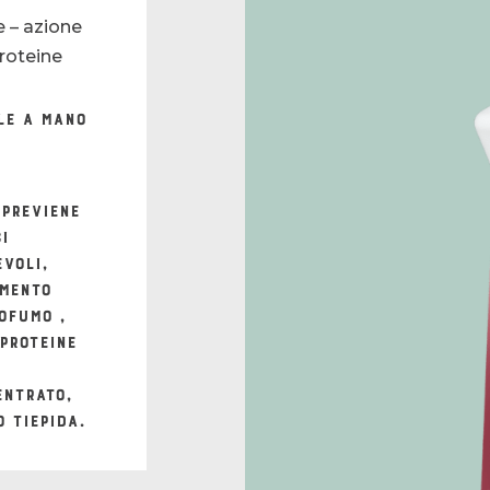
te – azione
proteine
le a mano
 previene
ci
evoli,
amento
rofumo ,
proteine
entrato,
 tiepida.