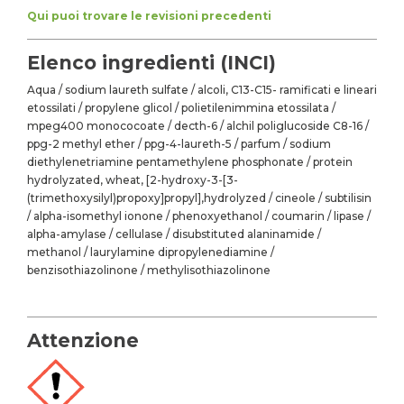
Qui puoi trovare le revisioni precedenti
Elenco ingredienti (INCI)
Aqua / sodium laureth sulfate / alcoli, C13-C15- ramificati e lineari
etossilati / propylene glicol / polietilenimmina etossilata /
mpeg400 monococoate / decth-6 / alchil poliglucoside C8-16 /
ppg-2 methyl ether / ppg-4-laureth-5 / parfum / sodium
diethylenetriamine pentamethylene phosphonate / protein
hydrolyzated, wheat, [2-hydroxy-3-[3-
(trimethoxysilyl)propoxy]propyl],hydrolyzed / cineole / subtilisin
/ alpha-isomethyl ionone / phenoxyethanol / coumarin / lipase /
alpha-amylase / cellulase / disubstituted alaninamide /
methanol / laurylamine dipropylenediamine /
benzisothiazolinone / methylisothiazolinone
Attenzione