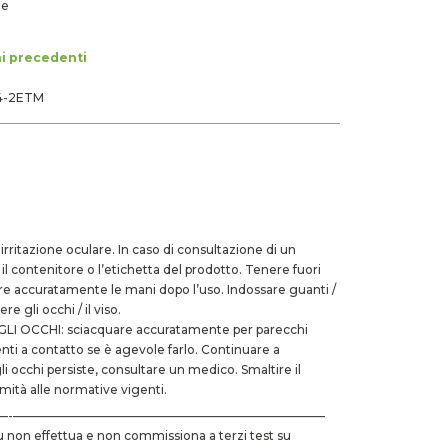
de
ni precedenti
4-2ETM
ritazione oculare. In caso di consultazione di un
il contenitore o l’etichetta del prodotto. Tenere fuori
are accuratamente le mani dopo l’uso. Indossare guanti /
e gli occhi / il viso.
I OCCHI: sciacquare accuratamente per parecchi
enti a contatto se è agevole farlo. Continuare a
gli occhi persiste, consultare un medico. Smaltire il
rmità alle normative vigenti.
–––––––––-–––––––––––––———————————————————–
.l.u non effettua e non commissiona a terzi test su