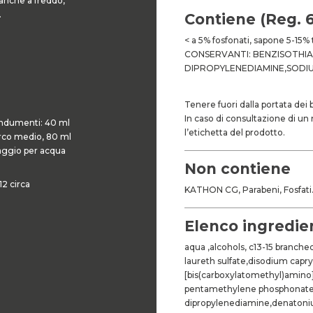
o anche a freddo,
.
Contiene (Reg. 
< a 5% fosfonati, sapone 5-15% t
CONSERVANTI: BENZISOTHIA
DIPROPYLENEDIAMINE,SODI
Tenere fuori dalla portata dei 
In caso di consultazione di un
i indumenti: 40 ml
l’etichetta del prodotto.
orco medio, 80 ml
aggio per acqua
Non contiene
 12 circa
KATHON CG, Parabeni, Fosfati
Elenco ingredien
aqua ,alcohols, c13-15 branch
laureth sulfate,disodium capr
[bis(carboxylatomethyl)amino
pentamethylene phosphonate,
dipropylenediamine,denatoni