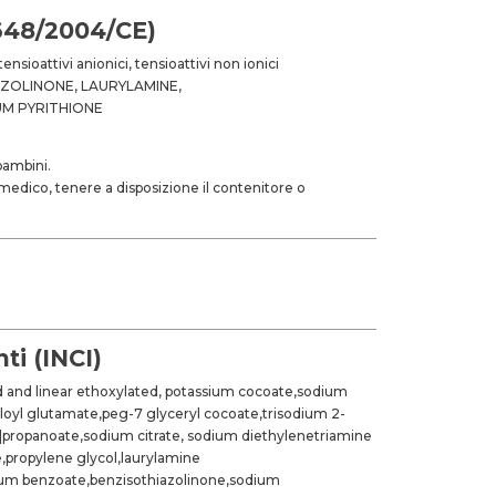
648/2004/CE)
ensioattivi anionici, tensioattivi non ionici
ZOLINONE, LAURYLAMINE,
UM PYRITHIONE
bambini.
 medico, tenere a disposizione il contenitore o
.
ti (INCI)
ed and linear ethoxylated, potassium cocoate,sodium
yloyl glutamate,peg-7 glyceryl cocoate,trisodium 2-
]propanoate,sodium citrate, sodium diethylenetriamine
propylene glycol,laurylamine
um benzoate,benzisothiazolinone,sodium