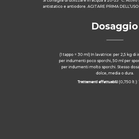
Si consiglia di utilizzare in acqua a 20-25 °C. Attiv
antistatico e antiodore. AGITARE PRIMA DELL’USO
Dosaggio
(1 tappo = 30 ml) In lavatrice: per 2,5 kg d
per indumenti poco sporchi, 50 ml per sp
per indumenti molto sporchi. Stesso dos
dolce, media o dura.
(0,750 lt ):
Trattamenti effettuabili