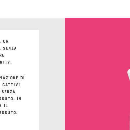
è un
 senza
re
rtivi
mazione di
i cattivi
e senza
ssuto. In
a il
essuto.