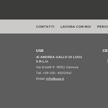
CONTATTI
LAVORA CON NOI
PERCH
USE
CE
di ANDREA GALLO DI LUIGI
S.R.L.U.
Via Erzelli 9 -16152 Genova
Tel. +39-010- 6502941
EMail:
info@use.it