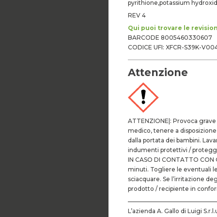
pyrithione,potassium hydroxi
REV 4
Qui puoi trovare le revisio
BARCODE 8005460330607
CODICE UFI: XFCR-S39K-V00
Attenzione
ATTENZIONE|: Provoca grave ir
medico, tenere a disposizione 
dalla portata dei bambini. Lav
indumenti protettivi / protegger
IN CASO DI CONTATTO CON GL
minuti. Togliere le eventuali l
sciacquare. Se l’irritazione de
prodotto / recipiente in confo
–––––––––––––––––––––––
L’azienda A. Gallo di Luigi S.r