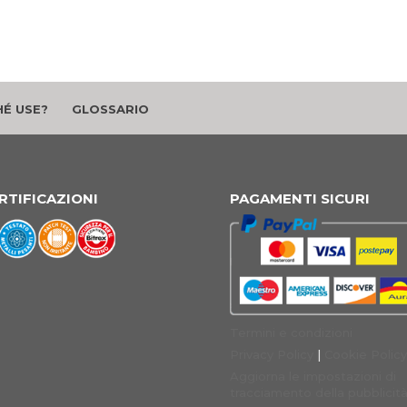
É USE?
GLOSSARIO
RTIFICAZIONI
PAGAMENTI SICURI
Termini e condizioni
Privacy Policy
|
Cookie Policy
Aggiorna le impostazioni di
tracciamento della pubblicit