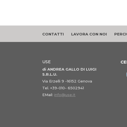
CONTATTI
LAVORA CON NOI
PERCH
USE
CE
di ANDREA GALLO DI LUIGI
S.R.L.U.
Via Erzelli 9 -16152 Genova
Tel. +39-010- 6502941
EMail:
info@use.it