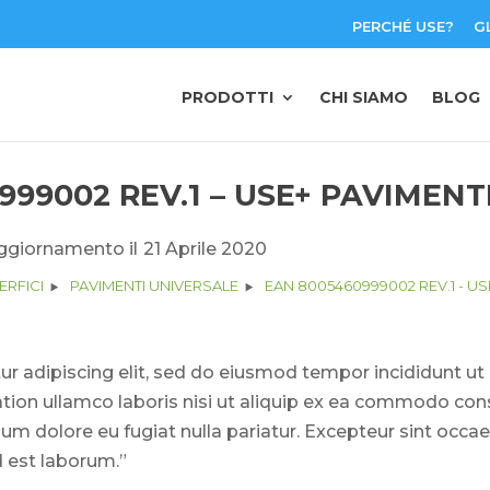
PERCHÉ USE?
G
PRODOTTI
CHI SIAMO
BLOG
999002 REV.1 – USE+ PAVIMENT
ggiornamento il
21 Aprile 2020
ERFICI
PAVIMENTI UNIVERSALE
EAN 8005460999002 REV.1 - U
r adipiscing elit, sed do eiusmod tempor incididunt ut
tion ullamco laboris nisi ut aliquip ex ea commodo conse
llum dolore eu fugiat nulla pariatur. Excepteur sint occa
d est laborum.”