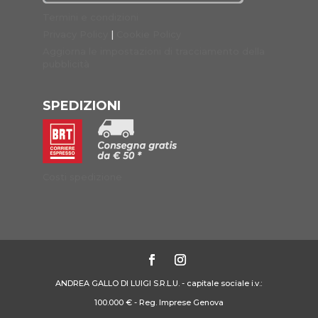
Termini e condizioni
Privacy Policy
|
Cookie Policy
Aggiorna le impostazioni di tracciamento della
pubblicità
SPEDIZIONI
Costi spedizione
ANDREA GALLO DI LUIGI S.R.L.U. - capitale sociale i.v.:
100.000 € - Reg. Imprese Genova